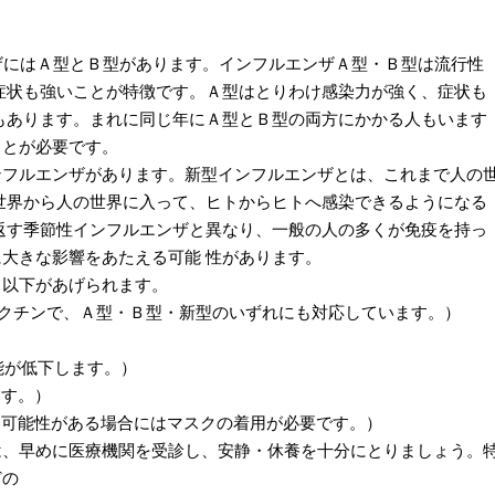
ザにはＡ型とＢ型があります。インフルエンザＡ型・Ｂ型は流行性
症状も強いことが特徴です。Ａ型はとりわけ感染力が強く、症状も
もあります。まれに同じ年にＡ型とＢ型の両方にかかる人もいます
ことが必要です。
ンフルエンザがあります。新型インフルエンザとは、これまで人の
世界から人の世界に入って、ヒトからヒトへ感染できるようになる
返す季節性インフルエンザと異なり、一般の人の多くが免疫を持っ
大きな影響をあたえる可能 性があります。
て以下があげられます。
クチンで、Ａ型・Ｂ型・新型のいずれにも対応しています。）
能が低下します。）
ます。）
る可能性がある場合にはマスクの着用が必要です。）
は、早めに医療機関を受診し、安静・休養を十分にとりましょう。
どの