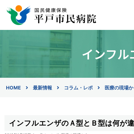
コ
ン
テ
ン
ツ
インフル
へ
ス
キ
ッ
プ
HOME
最新情報
コラム・レポ
医療の現場か
インフルエンザのＡ型とＢ型は何が