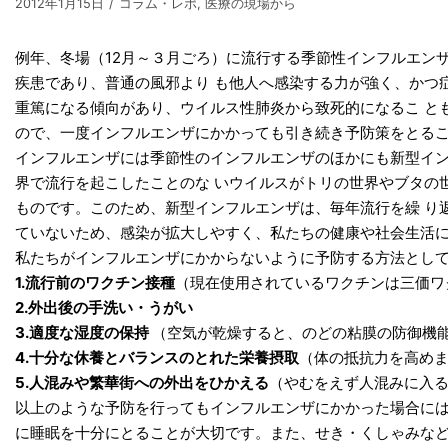
2012年1月15日
コラム・レポ
,
医療の現場から
例年、冬場（12月～３月ごろ）に流行する季節性インフルエン
疾患であり、普通の風邪より も他人へ感染する力が強く、かつ
重篤になる傾向があり、ウイルス性肺炎から致死的になるこ と
ので、一度インフルエンザにかかっても引き続き予防策をとる
インフルエンザには季節性のインフルエンザのほかにも新型イ
界で流行を起こしたことのな いウイルスがトリの世界やブタの
ものです。このため、新型インフルエンザは、毎年流行を繰 り
ていないため、感染が拡大しやすく、私たちの健康や社会生活に
私たちがインフルエンザにかからないように予防する方法とし
1.流行前のワクチン接種
（現在使用されているワクチンは三価ワ
2.外出後の手洗い・うがい
3.適度な湿度の保持
（空気が乾燥すると、のどの粘膜の防御機
4.十分な休養とバランスのとれた栄養摂取
（体の抵抗力を高め
5.人混みや繁華街への外出をひかえる
（やむをえず人混みに入
以上のような予防を行ってもインフルエンザにかかった場合に
に睡眠を十分にとることが大切です。また、せき・くしゃみな