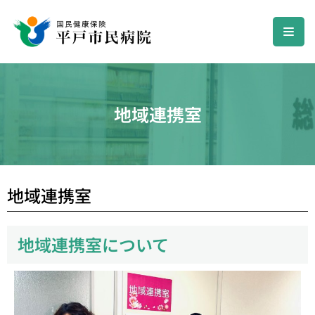
コ
ン
テ
ン
地域連携室
ツ
へ
ス
キ
ッ
地域連携室
プ
地域連携室について