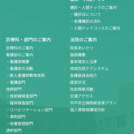
健診・人間ドックのご案内
・健診日について
・各種健診の流れ
・人間ドックコースのご案内
診療科・部門のご案内
当院のご案内
診療科のご案内
院長あいさつ
看護部のご案内
施設概要
・看護部概要
基本理念と沿革
・看護部の活動
地域包括ケアシステム
・新人看護師教育体制
各種委員会紹介
・看護部門
経営状況
技師部門
社会貢献活動
・放射線検査部門
交通アクセス
・臨床検査部門
平戸市立病院新改革プラン
・リハビリテーション部門
個人情報保護保方針
・薬剤部門
・栄養管理部門
透析部門