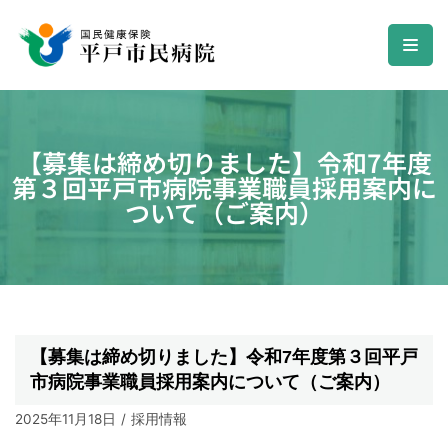
コ
ン
テ
ン
【募集は締め切りました】令和7年度
ツ
第３回平戸市病院事業職員採用案内に
へ
ついて（ご案内）
ス
キ
ッ
プ
【募集は締め切りました】令和7年度第３回平戸
市病院事業職員採用案内について（ご案内）
2025年11月18日
採用情報