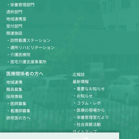
・栄養管理部門
透析部門
地域連携室
受付部門
関連施設
・訪問看護ステーション
・通所リハビリテーション
・介護医療院
・居宅介護支援事業所
医療関係者の方へ
広報誌
最新情報
地域連携
・重要なお知らせ
職員募集
・お知らせ
採用情報
・コラム・レポ
・医師募集
・医療の現場から
・看護師募集
・栄養管理室だより
研修医の方へ
・社会貢献活動
サイトマップ
リンク集