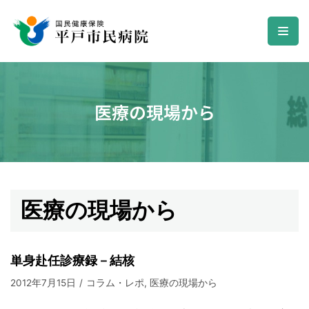
コ
ン
テ
ン
医療の現場から
ツ
へ
ス
キ
ッ
プ
医療の現場から
単身赴任診療録－結核
2012年7月15日
コラム・レポ
,
医療の現場から